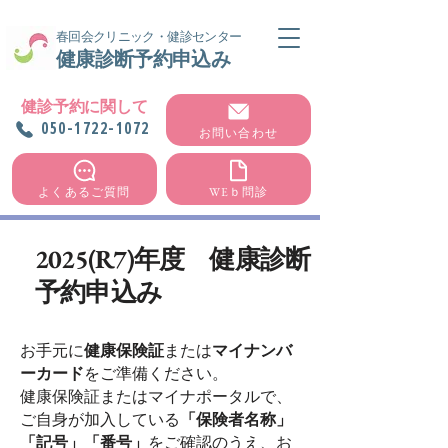
​春回会クリニック・健診センター
健康診断予約申込み
健診予約に関して
050-1722-1072
お問い合わせ
よくあるご質問
WEｂ問診
2025(R7)年度 健康診断
予約申込み
お手元に
健康保険証
または
マイナンバ
ーカード
をご準備ください。
健康保険証またはマイナポータルで、
ご自身が加入している
「保険者名称」
「記号」「番号」
をご確認のうえ、お